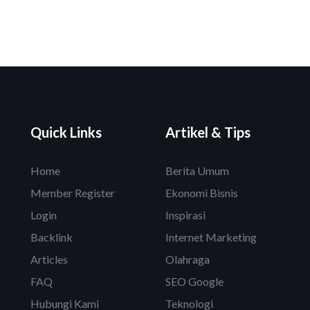
Quick Links
Artikel & Tips
Home
Berita Umum
Member Register
Ekonomi Bisnis
Login
Inspirasi
Backlink
Internet Marketing
Articles
Olahraga
FAQ
SEO Google
Hubungi Kami
Teknologi