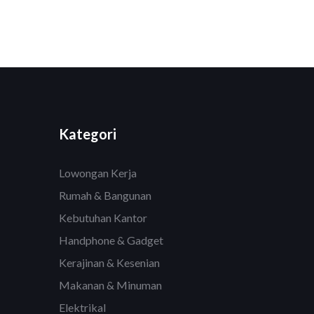
Kategori
Lowongan Kerja
Rumah & Bangunan
Kebutuhan Kantor
Handphone & Gadget
Kerajinan & Kesenian
Makanan & Minuman
Elektrikal