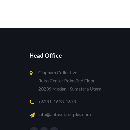
Head Office
Clapham Collective
Ruko Center Point 2nd Floor
20236 Medan - Sumatera Utara
+6281-1638-1678
info@autosubmitplus.com