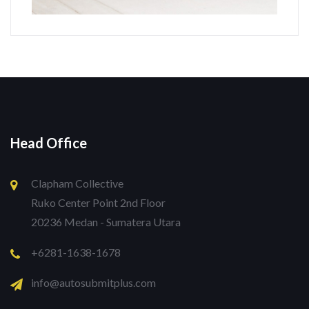
Head Office
Clapham Collective
Ruko Center Point 2nd Floor
20236 Medan - Sumatera Utara
+6281-1638-1678
info@autosubmitplus.com