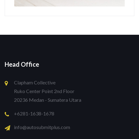
Head Office
Clapham Collective
Ruko Center Point 2nd Floor
20236 Medan - Sumatera Utara
+6281-1638-1678
info@autosubmitplus.com